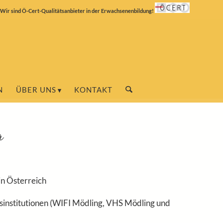
Wir sind Ö-Cert-Qualitätsanbieter in der Erwachsenenbildung!
N
ÜBER UNS
KONTAKT
o
in Österreich
sinstitutionen (WIFI Mödling, VHS Mödling und