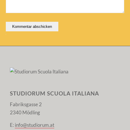
Alternative:
STUDIORUM SCUOLA ITALIANA
Fabriksgasse 2
2340 Mödling
E:
info@studiorum.at