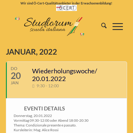
Wir sind Ö-Cert-Qualitätsanbieter in der Erwachsenenbildung!
JANUAR, 2022
DO
Wiederholungswoche/
20
20.01.2022
JAN
9:30 - 12:00
EVENTI DETAILS
Donnerstag, 20.01.2022
Vormittag 09:30-12:00 oder Abend 18:00-20:30
Thema: Condizionale presente e passato.
Kursleiterin: Mag. Alice Rossi